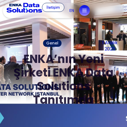
İletişim
EN
1 Aralık
Genel
2025
ENKA’nın Yeni
Şirketi ENKA Data
Solutions
Tanıtımda