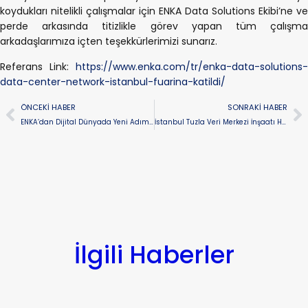
koydukları nitelikli çalışmalar için ENKA Data Solutions Ekibi’ne ve
perde arkasında titizlikle görev yapan tüm çalışma
arkadaşlarımıza içten teşekkürlerimizi sunarız.
Referans Link:
https://www.enka.com/tr/enka-data-solutions-
data-center-network-istanbul-fuarina-katildi/
ÖNCEKI HABER
SONRAKI HABER
ENKA’dan Dijital Dünyada Yeni Adım: ENKA Data Solutions
İstanbul Tuzla Veri Merkezi İnşaatı Hızla İlerliyor
İlgili Haberler
Genel