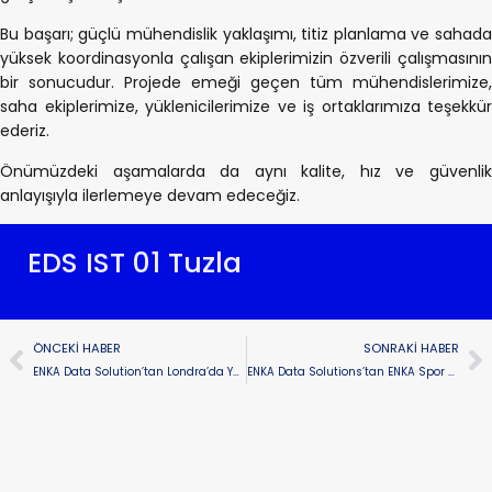
Bu başarı; güçlü mühendislik yaklaşımı, titiz planlama ve sahada
yüksek koordinasyonla çalışan ekiplerimizin özverili çalışmasının
bir sonucudur. Projede emeği geçen tüm mühendislerimize,
saha ekiplerimize, yüklenicilerimize ve iş ortaklarımıza teşekkür
ederiz.
Önümüzdeki aşamalarda da aynı kalite, hız ve güvenlik
anlayışıyla ilerlemeye devam edeceğiz.
EDS IST 01 Tuzla
ÖNCEKI HABER
SONRAKI HABER
ENKA Data Solution’tan Londra’da Yeni Veri Merkezi Yatırımı
ENKA Data Solutions’tan ENKA Spor Kulübü’ne Destek