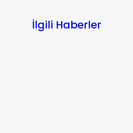
İlgili Haberler
Genel
Tuzla Veri Merkez VIP Tur
14 Nisan 2026