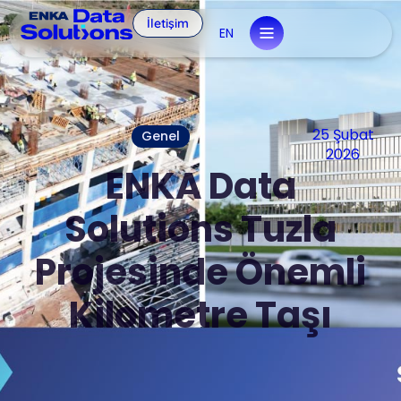
İletişim
EN
25 Şubat
Genel
2026
ENKA Data
Solutions Tuzla
Projesinde Önemli
Kilometre Taşı